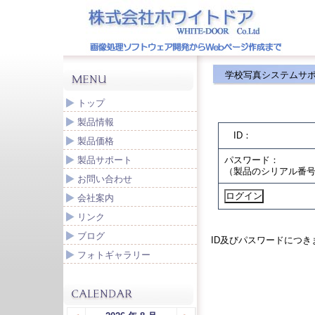
学校写真システムサ
トップ
製品情報
ID：
製品価格
製品サポート
パスワード：
（製品のシリアル番
お問い合わせ
会社案内
リンク
ブログ
ID及びパスワードにつ
フォトギャラリー